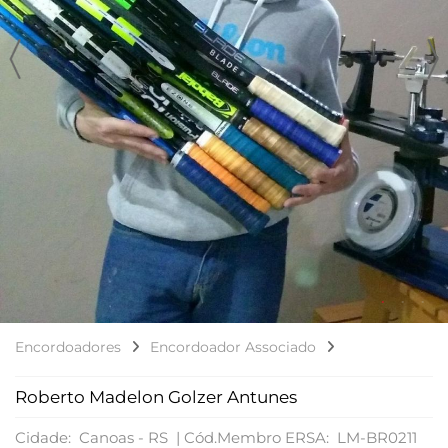
Encordoadores
Encordoador Associado
Roberto Madelon Golzer Antunes
Cidade: Canoas - RS |
Cód.Membro ERSA: LM-BR0211