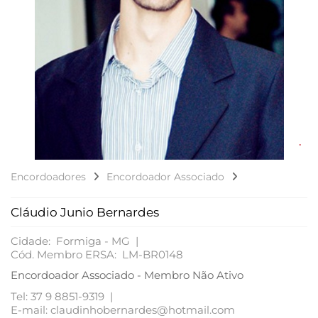
Encordoadores
Encordoador Associado
Cláudio Junio Bernardes
Cidade: Formiga - MG |
Cód. Membro ERSA: LM-BR0148
Encordoador Associado - Membro Não Ativo
Tel: 37 9 8851-9319 |
E-mail: claudinhobernardes@hotmail.com