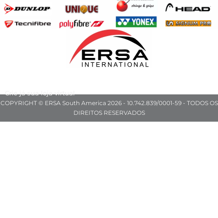
Crie já sua loja virtual
COPYRIGHT © ERSA South America 2026 - 10.742.839/0001-59 - TODOS OS
DIREITOS RESERVADOS