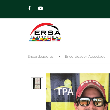
Encordoadores
Encordoador Associado