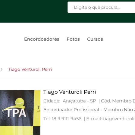
Encordoadores
Fotos
Cursos
Tiago Venturoli Perri
Tiago Venturoli Perri
Cidade: Araçatuba - SP |
Cód. Membro 
Encordoador Profissional - Membro Não 
Tel: 18 9 9111-9456 |
E-mail: tiagoventuro