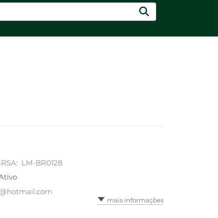
ERSA: LM-BR0128
Ativo
li@hotmail.com
mais informações