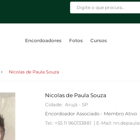
Encordoadores
Fotos
Cursos
Nicolas de Paula Souza
Nicolas de Paula Souza
Cidade: Arujá - SP
Encordoador Associado - Membro Ativo
Tel.: +55 11 960133881 |
E-Mail: nn.depau