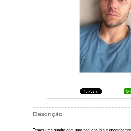
Descrição
Temos uma quadra com uma pequena loja e encordoamos p