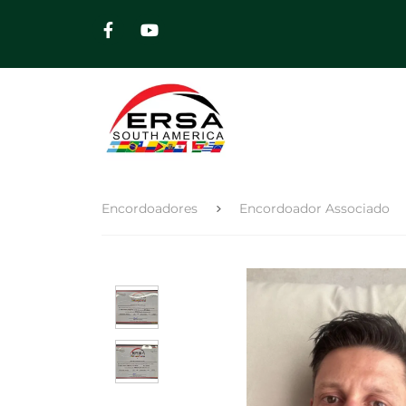
Encordoadores
Encordoador Associado